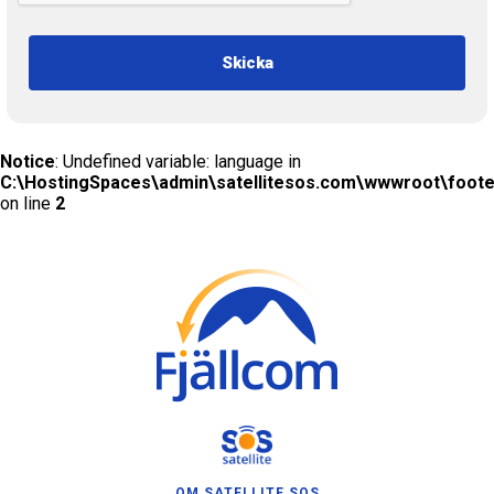
Skicka
Notice
: Undefined variable: language in
C:\HostingSpaces\admin\satellitesos.com\wwwroot\foote
on line
2
OM SATELLITE SOS