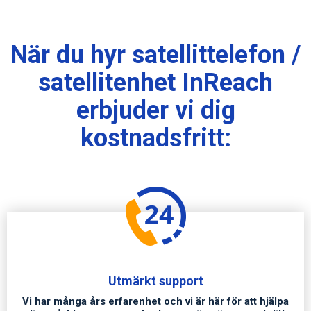
8
8
9
9
När du hyr satellittelefon /
satellitenhet InReach
0
0
erbjuder vi dig
kostnadsfritt:
Utmärkt support
Vi har många års erfarenhet och vi är här för att hjälpa