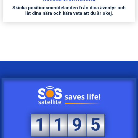
Skicka positionsmeddelanden från dina äventyr och
4
0
låt dina nära och kära veta att du är okej.
5
1
6
2
7
3
0
0
8
4
1
1
9
5