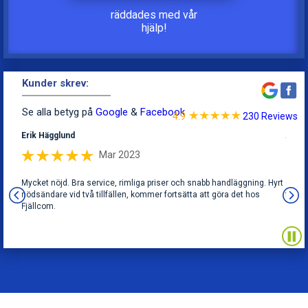
2
2
0
6
räddades med vår
hjälp!
3
3
7
Kunder skrev:
4
4
8
Se alla betyg på
Google
&
Facebook
4.9
230 Reviews
Erik Hägglund
Agne
5
5
9
Mar 2023
få
Mycket nöjd. Bra service, rimliga priser och snabb handläggning. Hyrt
Grym 
 i god
nödsändare vid två tillfällen, kommer fortsätta att göra det hos
få ko
6
6
0
så det
Fjällcom.
. När
iner.
slag
7
7